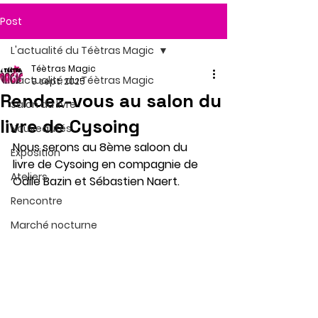
Post
L'actualité du Téètras Magic
Téètras Magic
L'actualité du Téètras Magic
9 sept. 2025
Rendez-vous au salon du
Salon du livre
livre de Cysoing
Nouveautés
Nous serons au 8ème saloon du 
Exposition
livre de Cysoing en compagnie de 
Ateliers
Odile Bazin et Sébastien Naert.
Rencontre
Marché nocturne