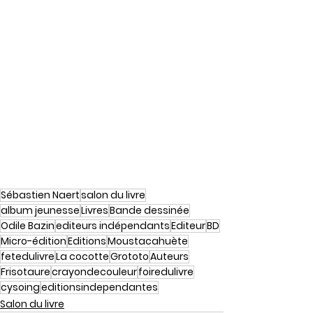
Sébastien Naert
salon du livre
album jeunesse
Livres
Bande dessinée
Odile Bazin
editeurs indépendants
Editeur
BD
Micro-édition
Editions
Moustacahuète
fetedulivre
La cocotte
Grototo
Auteurs
Frisotaure
crayondecouleur
foiredulivre
cysoing
editionsindependantes
Salon du livre