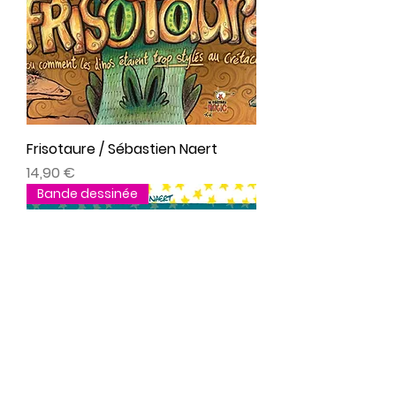
Frisotaure / Sébastien Naert
Prix
14,90 €
Bande dessinée