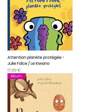
Attention planète protégée -
Julie Falce / Le Kiwano
Prix
17,00 €
Album