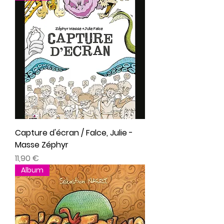
Capture d'écran / Falce, Julie -
Masse Zéphyr
Prix
11,90 €
Album