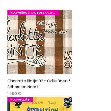
Nouvelles Enquêtes culinaires
Charlotte Bintje 02 - Odile Bazin /
Sébastien Naert
Prix
14,90 €
Nouveauté