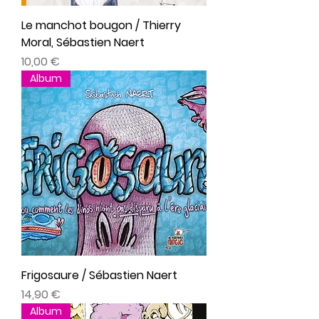
Le manchot bougon / Thierry
Moral, Sébastien Naert
Prix
10,00 €
Album
Frigosaure / Sébastien Naert
Prix
14,90 €
Album