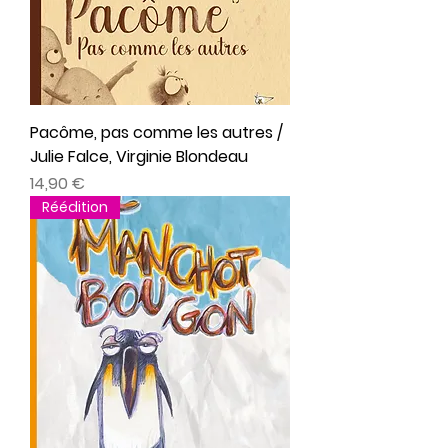
Pacôme, pas comme les autres /
Julie Falce, Virginie Blondeau
Prix
14,90 €
Réédition