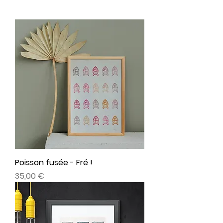
Poisson fusée - Fré !
Prix
35,00 €