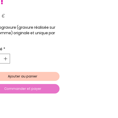
!
Prix
 €
ravure (gravure réalisée sur
omme) originale et unique par
on 32 x 45 cm
té
*
Ajouter au panier
Commander et payer