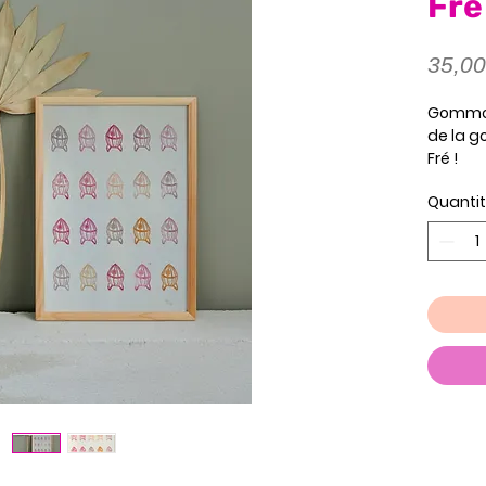
Fré 
35,00
Gommog
de la g
Fré !
Dimensi
Quanti