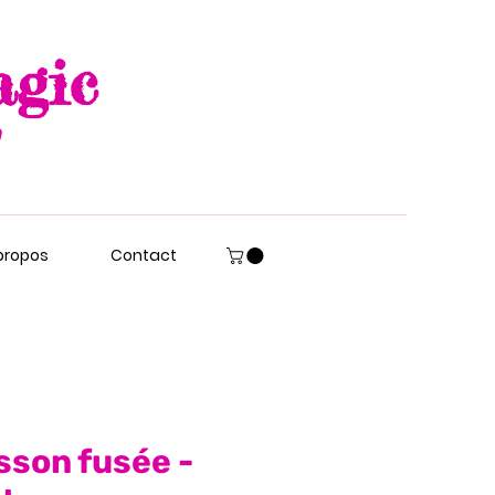
agic
propos
Contact
sson fusée -