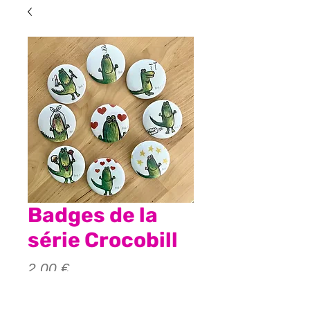
Badges de la
série Crocobill
Prix
2,00 €
Quantité
*