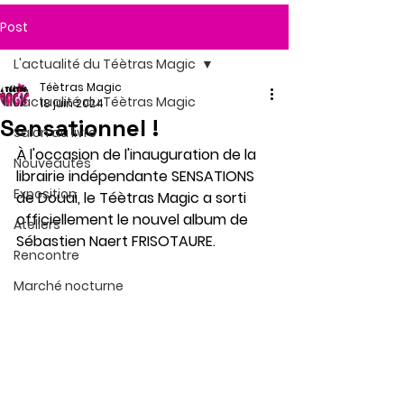
Post
L'actualité du Téètras Magic
Téètras Magic
L'actualité du Téètras Magic
18 juin 2024
Sensationnel !
Salon du livre
À l'occasion de l'inauguration de la 
Nouveautés
librairie indépendante SENSATIONS 
Exposition
de Douai, le Téètras Magic a sorti 
officiellement le nouvel album de 
Ateliers
Sébastien Naert FRISOTAURE.
Rencontre
Marché nocturne