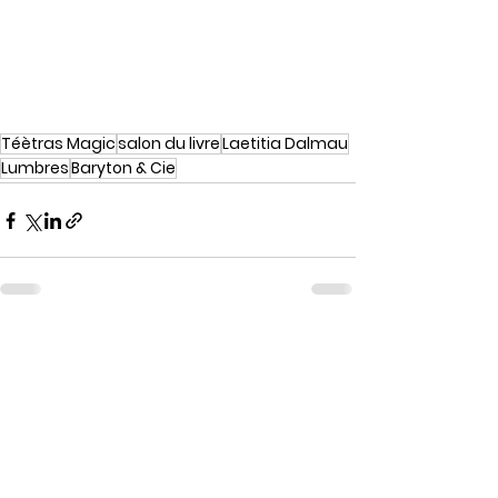
Téètras Magic
salon du livre
Laetitia Dalmau
Lumbres
Baryton & Cie
Voir tout
Posts récents