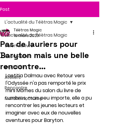
Post
L'actualité du Téètras Magic
Téètras Magic
L'actualité du Téètras Magic
16 mars 2023
Pas de lauriers pour
Salon du livre
Baryton mais une belle
Nouveautés
rencontre...
Exposition
Laetitia Dalmau avec Retour vers 
Ateliers
l'Odyssée n'a pas remporté le prix 
Rencontre
mini Mômes du salon du livre de 
Lumbres, mais peu importe, elle a pu 
Marché nocturne
rencontrer les jeunes lecteurs et 
imaginer avec eux de nouvelles 
aventures pour Baryton. 