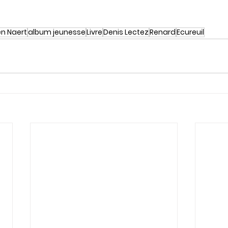
en Naert
album jeunesse
Livre
Denis Lectez
Renard
Ecureuil