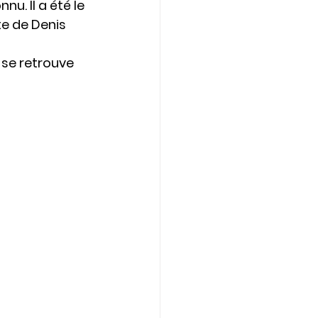
u. Il a été le 
te de Denis 
 se retrouve 