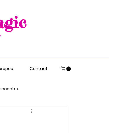
agic
propos
Contact
encontre