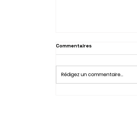
Commentaires
Rédigez un commentaire...
FRITOSAURE, l'exposition
au Crotoy !