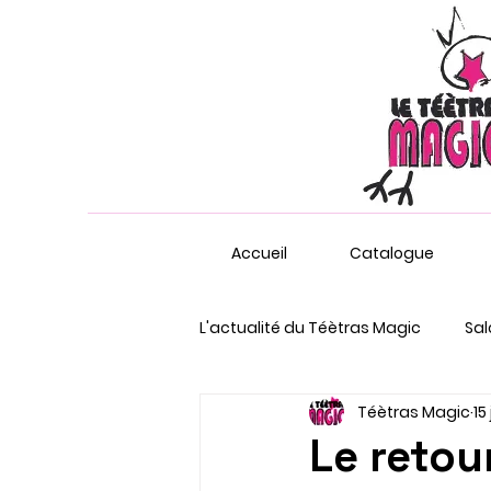
Accueil
Catalogue
L'actualité du Téètras Magic
Sal
Téètras Magic
15
Marché nocturne
Le retou