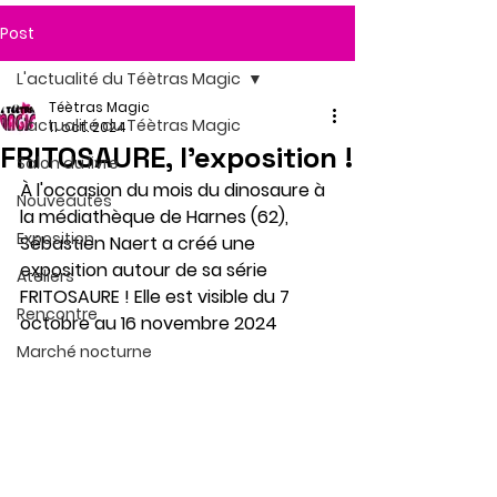
Post
L'actualité du Téètras Magic
Téètras Magic
L'actualité du Téètras Magic
11 oct. 2024
FRITOSAURE, l'exposition !
Salon du livre
À l'occasion du mois du dinosaure à 
Nouveautés
la médiathèque de Harnes (62), 
Exposition
Sébastien Naert a créé une 
exposition autour de sa série 
Ateliers
FRITOSAURE ! Elle est visible du 7 
Rencontre
octobre au 16 novembre 2024
Marché nocturne