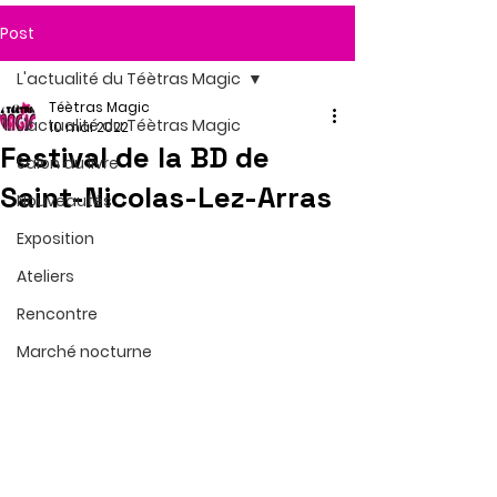
Post
L'actualité du Téètras Magic
Téètras Magic
L'actualité du Téètras Magic
10 mai 2022
Festival de la BD de
Salon du livre
Saint-Nicolas-Lez-Arras
Nouveautés
Exposition
Ateliers
Rencontre
Marché nocturne