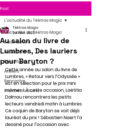
Post
L'actualité du Téètras Magic
Téètras Magic
L'actualité du Téètras Magic
24 févr. 2023
Au salon du livre de
Salon du livre
Lumbres, Des lauriers
Nouveautés
pour Baryton ?
Exposition
Cette année au salon du livre de 
Ateliers
Lumbres, « Retour vers l’Odyssée » 
Rencontre
est en sélection pour le prix mini 
mômes ! À cette occasion, Laëtitia 
Marché nocturne
Dalmau rencontrera les petits 
lecteurs vendredi matin à Lumbres.
Ce coquin de Baryton se voit déjà 
lauréat du prix ! Sébastien Naert l’a 
dessiné pour l’occasion avec 