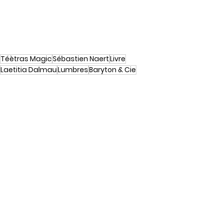
Téètras Magic
Sébastien Naert
Livre
Laetitia Dalmau
Lumbres
Baryton & Cie
Prix mini mômes
Voir tout
Posts récents