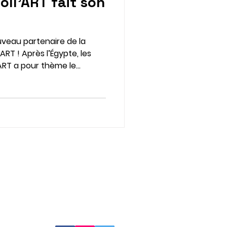
oll'ART fait son
uveau partenaire de la
ART ! Après l’Égypte, les
’ART a pour thème le
l Cinecomédie. Du 5 juin au
némascope avec les
antes de Chloé Capon,
lle, manon painteaux et
, de cette septième
tocollants à collectionner
uper et à col