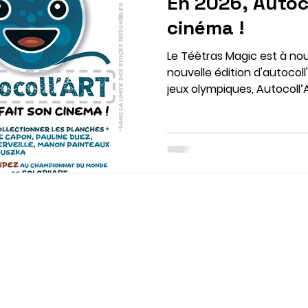
En 2026, Autoc
cinéma !
Le Téètras Magic est à no
nouvelle édition d'autocoll'
jeux olympiques, Autocoll
cinéma en écho au festiva
21 août 2026, vivez en ci
créations exclusives coll
Pauline Duez, David Mervei
Lisa Suszka. Au programme
édition de 5 planches d'au
en édition limitée ! À déco