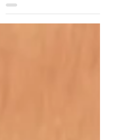
Une nouvelle page s’écrit pour « Le secret des
Schufnudeln », l’atelier BD cuisine autour de
l’album BD « Charlotte Bintje » d’Odile...