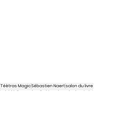
Téètras Magic
Sébastien Naert
salon du livre
Fré !
dédicaces
atelier
Livres
Bande dessinée
Odile Bazin
charlottebinjte
bdculinaire
Laetitia Dalmau
Lumbres
Salon du livre