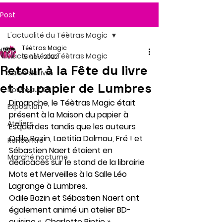
Post
L'actualité du Téètras Magic
Téètras Magic
L'actualité du Téètras Magic
15 nov. 2022
Retour à la Fête du livre
Salon du livre
et du papier de Lumbres
Nouveautés
Dimanche, le Téètras Magic était 
Exposition
présent à la Maison du papier à 
Ateliers
Esquerdes tandis que les auteurs 
Odile Bazin, Laëtitia Dalmau, Fré ! et 
Rencontre
Sébastien Naert étaient en 
Marché nocturne
dédicaces sur le stand de la librairie 
Mots et Merveilles à la Salle Léo 
Lagrange à Lumbres.
Odile Bazin et Sébastien Naert ont 
également animé un atelier BD-
cuisine «  Charlotte Bintje ».