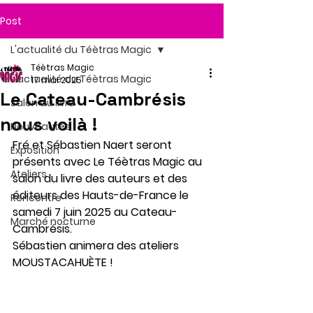
Post
L'actualité du Téètras Magic
Téètras Magic
L'actualité du Téètras Magic
17 mai 2025
Le Cateau-Cambrésis
Salon du livre
nous voilà !
Nouveautés
Fré et Sébastien Naert seront 
Exposition
présents avec Le Téètras Magic au 
Ateliers
salon du livre des auteurs et des 
éditeurs des Hauts-de-France le 
Rencontre
samedi 7 juin 2025 au Cateau-
Marché nocturne
Cambrésis.
Sébastien animera des ateliers 
MOUSTACAHUÈTE !