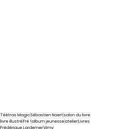
Téètras Magic
Sébastien Naert
salon du livre
livre illustré
Fré !
album jeunesse
atelier
Livres
Frédérique Lardemer
Vimy