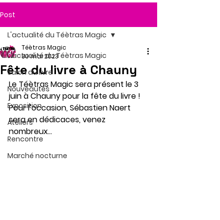
Post
L'actualité du Téètras Magic
Téètras Magic
L'actualité du Téètras Magic
30 mai 2023
Fête du livre à Chauny
Salon du livre
Le Téètras Magic sera présent le 3 
Nouveautés
juin à Chauny pour la fête du livre ! 
Exposition
Pour l’occasion, Sébastien Naert 
sera en dédicaces, venez 
Ateliers
nombreux…
Rencontre
Marché nocturne