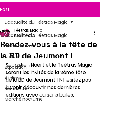
Post
L'actualité du Téètras Magic
Téètras Magic
L'actualité du Téètras Magic
11 oct. 2023
Rendez-vous à la fête de
Salon du livre
la BD de Jeumont !
Nouveautés
Sébastien Naert et le Téètras Magic 
Exposition
seront les invités de la 3ème fête 
Ateliers
de la BD de Jeumont ! N'hésitez pas 
à venir découvrir nos dernières 
Rencontre
éditions avec ou sans bulles.
Marché nocturne