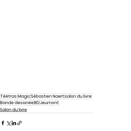
Téètras Magic
Sébastien Naert
salon du livre
Bande dessinée
BD
Jeumont
Salon du livre