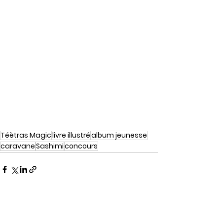
Téètras Magic
livre illustré
album jeunesse
caravane
Sashimi
concours