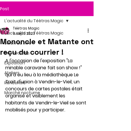
Post
L'actualité du Téètras Magic
Téètras Magic
L'actualité du Téètras Magic
8 sept. 2023
Mononcle et Matante ont
Salon du livre
reçu du courrier !
Nouveautés
A l'occasion de l'exposition "La 
Exposition
minable caravane fait son show !" 
Ateliers
qui a eu lieu à la médiathèque Le 
Trait d'union à Vendin-le-Vieil, un 
Rencontre
concours de cartes postales était 
Marché nocturne
organisé et visiblement les 
habitants de Vendin-le-Vieil se sont 
mobilisés pour y participer. 