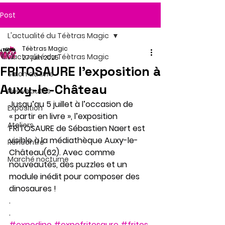
Post
L'actualité du Téètras Magic
Téètras Magic
L'actualité du Téètras Magic
27 juin 2025
FRITOSAURE l'exposition à
Salon du livre
Auxy-le-Château
Nouveautés
Jusqu’au 5 juillet à l’occasion de 
Exposition
« partir en livre », l’exposition 
Ateliers
FRITOSAURE de Sébastien Naert est 
visible à la médiathèque Auxy-le-
Rencontre
Château(62). Avec comme 
Marché nocturne
nouveautés, des puzzles et un 
module inédit pour composer des 
dinosaures !
.
.
#expodino
#expofritosaure
#fritos