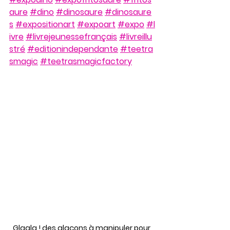
aure
#dino
#dinosaure
#dinosaure
s
#expositionart
#expoart
#expo
#l
ivre
#livrejeunessefrançais
#livreillu
stré
#editionindependante
#teetra
smagic
#teetrasmagicfactory
Glagla ! des glaçons à manipuler pour 