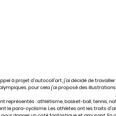
pel à projet d'autocoll'art, j'ai décidé de travailler 
lympiques, pour cela j'ai proposé des illustrations 
nt représentés : athlétisme, basket-ball, tennis, nata
nt le para-cyclisme. Les athlètes ont les traits d'
our donner un coté fantastique et amusant. En d