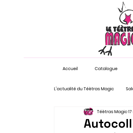
Accueil
Catalogue
L'actualité du Téètras Magic
Sal
Téètras Magic
17
Marché nocturne
Autocoll