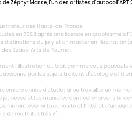
 de Zéphyr Masse, l'un des artistes d'autocoll'ART 
illustrateur des Hauts-de-France.
tudes en 2023 après une licence en graphisme à l'E
les distinctions du jury et un master en illustration 
e des Beaux-Arts de Tournai.
ement l'illustration au trait comme vous pouvez le v
s passionné par les sujets traitant d'écologie et d'
dernière année d'étude j'ai pu travailler un mémoire
re jeunesse et les manières dont celle-ci sensibilise 
Comment éveiller la curiosité et l’intérêt d’un jeune
is de récits illustrés ?".