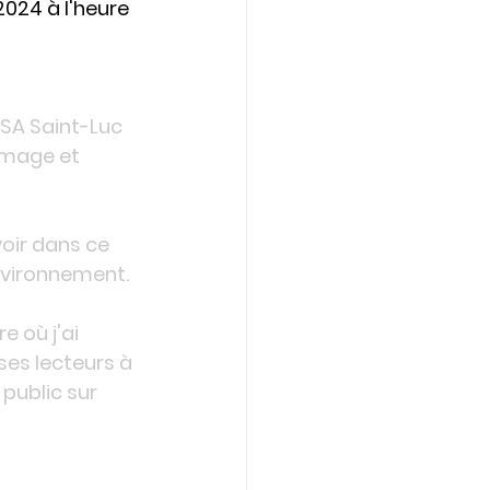
2024 à l'heure 
SA Saint-Luc 
(image et 
oir dans ce 
environnement.
 où j'ai 
ses lecteurs à 
 public sur 