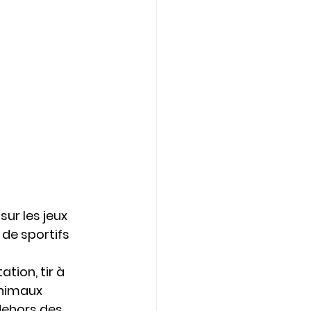
sur les jeux 
de sportifs 
tion, tir à 
animaux 
ehors des 