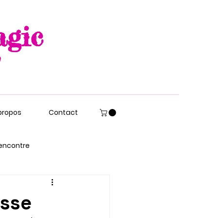
agic
propos
Contact
encontre
asse