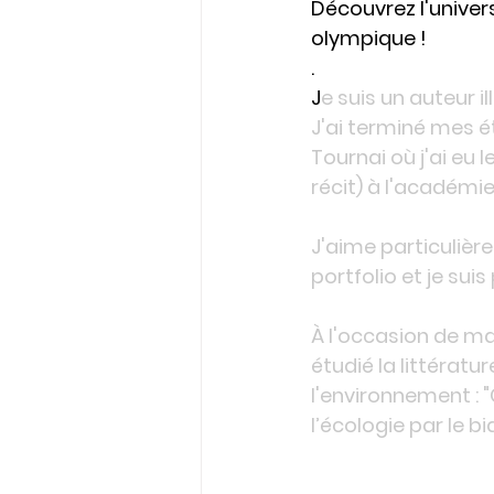
Découvrez l'univers
olympique !
.
J
e suis un auteur 
J'ai terminé mes é
Tournai où j'ai eu 
récit) à l'académi
J'aime particulièr
portfolio et je sui
À l'occasion de ma 
étudié la littératu
l'environnement : "
l’écologie par le bia