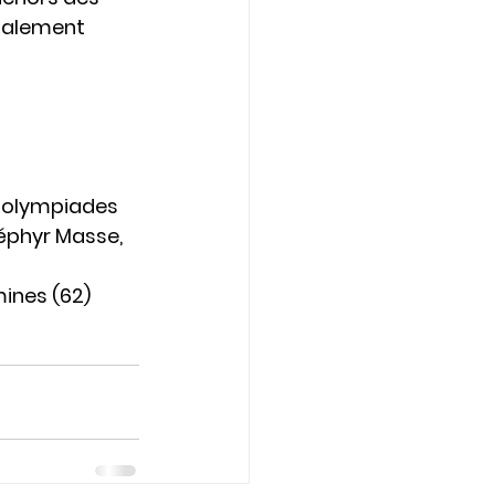
galement 
es olympiades 
Zéphyr Masse, 
mines (62)