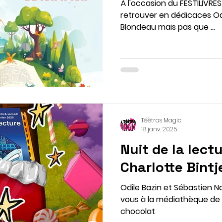
À l'occasion du FESTILIVRE
retrouver en dédicaces Odil
Blondeau mais pas que ...
Téètras Magic
18 janv. 2025
Nuit de la lect
Charlotte Bintj
Odile Bazin et Sébastien 
vous à la médiathèque de Douai pour une soirée très
chocolat