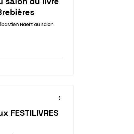
 salon du livre
Brebières
ébastien Naert au salon
ux FESTILIVRES