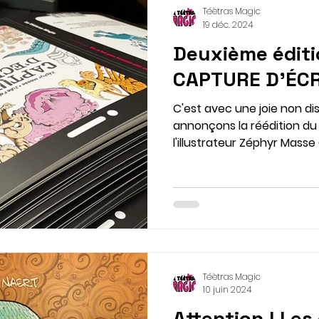
Téètras Magic
19 déc. 2024
Deuxième éditi
CAPTURE D'ÉC
C'est avec une joie non d
annonçons la réédition du premier livre d
l'illustrateur Zéphyr Mas
Téètras Magic
10 juin 2024
Attention ! Les