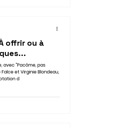
À offrir ou à
âques...
ée, avec "Pacôme, pas
 Falce et Virginie Blondeau,
eptation d