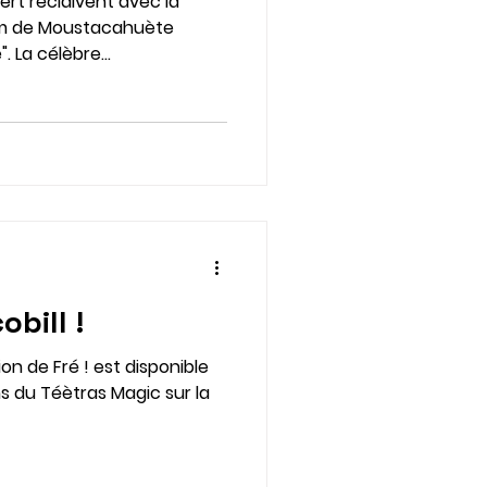
ert récidivent avec la
um de Moustacahuète
. La célèbre...
bill !
ion de Fré ! est disponible
ns du Téètras Magic sur la