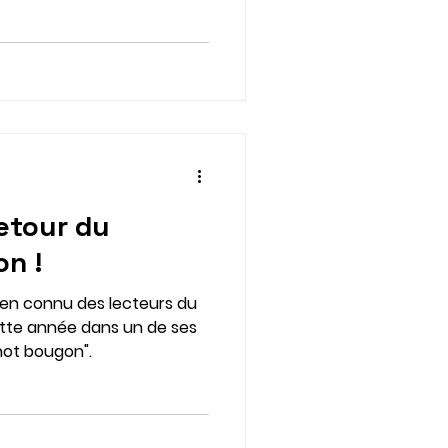
retour du
n !
bien connu des lecteurs du
ette année dans un de ses
hot bougon".