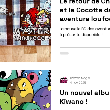
Le retour de Ch
et la Cocotte 
aventure loufo
cacaotée.
La nouvelle BD des aventur
à présente disponible !
Téètras Magic
4 nov. 2025
Un nouvel albu
Kiwano !