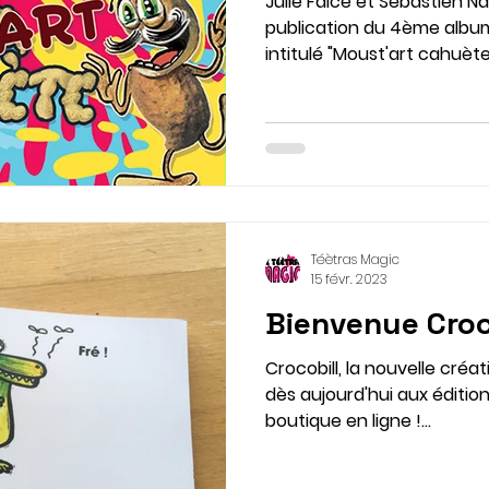
Julie Falce et Sébastien Na
publication du 4ème alb
intitulé "Moust'art cahuète"
Téètras Magic
15 févr. 2023
Bienvenue Croco
Crocobill, la nouvelle créat
dès aujourd'hui aux éditio
boutique en ligne !...