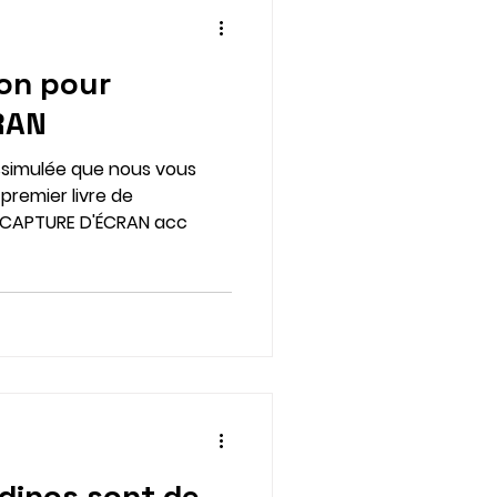
on pour
RAN
issimulée que nous vous
e
se CAPTURE D'ÉCRAN acc
 dinos sont de