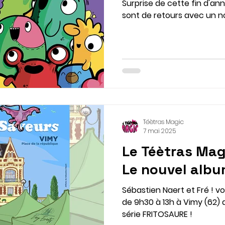
Surprise de cette fin d'ann
sont de retours avec un n
Téètras Magic
7 mai 2025
Le Téètras Mag
Le nouvel albu
Sébastien Naert et Fré ! vous attendent ce dimanche
de 9h30 à 13h à Vimy (62) 
série FRITOSAURE !